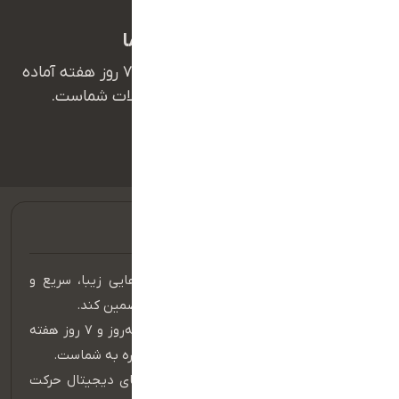
همیشه همراه شما
تیم پشتیبانی ما ۲۴ ساعت شبانه‌روز و ۷ روز هفته آماده
پاسخگویی به سوالات و حل مشکلات شماست.
09385351321
هدف ما ایجاد وب‌سایت‌ها و اپلیکیشن‌هایی زیبا، سریع و
کاربرپسند است که رشد و موفقیت شما را تضمین کند.
تیم پشتیبانی ما به صورت ۲۴ ساعت شبانه‌روز و ۷ روز هفته
آماده پاسخگویی، رفع مشکلات و ارائه مشاوره به شماست.
با MaxTo، همیشه یک قدم جلوتر در دنیای دیجیتال حرکت