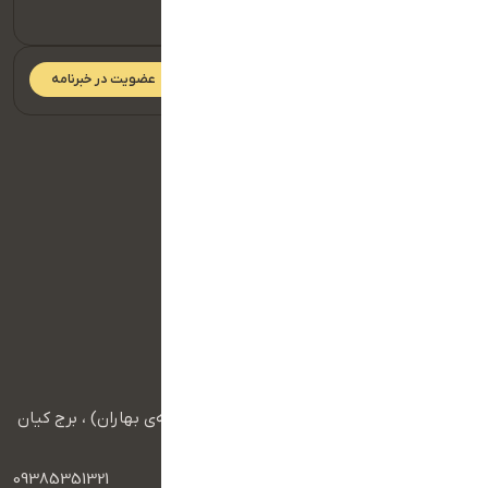
کنید.
عضویت در خبرنامه
دسترسی سریع
صفحه اصلی
تماس با ما
سبد خرید
درباره ما
آرشیو محصولات
راه های ارتباطی
آدرس :
مشهد، بزرگراه آزادی، شهید فرامرز عباسی (محله‌ی بهاران) ، برج کیان
سنتر 2
تلفن همراه :
09385351321