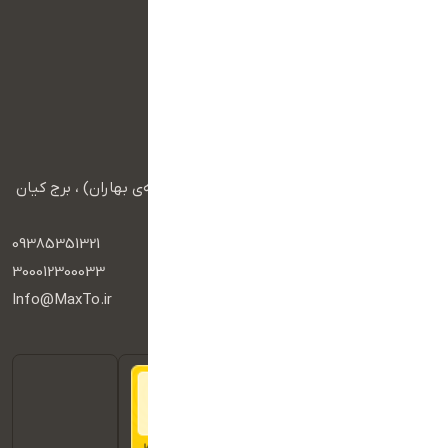
تماس با ما
سبد خرید
درباره ما
آرشیو محصولات
راه های ارتباطی
آدرس :
مشهد، بزرگراه آزادی، شهید فرامرز عباسی (محله‌ی بهاران) ، برج کیان
سنتر 2
تلفن همراه :
09385351321
سامانه پیامکی
300012300033
ایمیل :
Info@MaxTo.ir