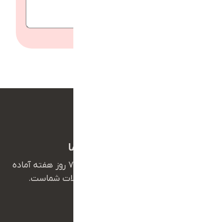
ارسال
همیشه همراه شما
تیم پشتیبانی ما ۲۴ ساعت شبانه‌روز و ۷ روز هفته آماده
پاسخگویی به سوالات و حل مشکلات شماست.
09385351321