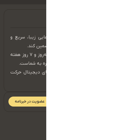
هدف ما ایجاد وب‌سایت‌ها و اپلیکیشن‌هایی زیبا، سریع و
کاربرپسند است که رشد و موفقیت شما را تضمین کند.
تیم پشتیبانی ما به صورت ۲۴ ساعت شبانه‌روز و ۷ روز هفته
آماده پاسخگویی، رفع مشکلات و ارائه مشاوره به شماست.
با MaxTo، همیشه یک قدم جلوتر در دنیای دیجیتال حرکت
کنید.
عضویت در خبرنامه
دسترسی سریع
صفحه اصلی